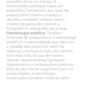
aparelhos fixos ou móveis. O
ortodontista consegue traçar um
tratamento ortodôntico por meio de
etapas como histórico médico e
dentário completo, exame clínico,
moldes de gesso dos dentes e
fotografias e radiografias da arcada.
Odontologia estética:
Também
chamada de restauradora, a odontologia
estética é a especialidade que lida com
a vaidade dos pacientes. Além de
restaurar a forma e função dos dentes,
essa área trata do uso de resinas,
facetas, realiza peelings gengivais,
clareamentos e restaurações estéticas.
Mais do que deixar o paciente com um
sorriso bonito, a odontologia
restauradora também cuida do bem-
estar do paciente, pois trata da
composição equilibrada do rosto e dos
lábios, bem como da sua autoestima.
Endodontia:
trata dos problemas
relacionados à polpa dentária e à raiz
dos dentes.
Mesmo que não seja preciso tratar o