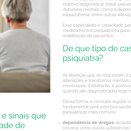
objetivo diagnosticar, tratar, preve
distúrbios mentais, como a
depre
esquizofrenia, entre outras altera
Esse especialista é capacitado par
medicamentos psiquiátricos para a
reabilitação de pacientes.
De que tipo de cas
psiquiatra?
As doenças que se relacionam à p
alterações e transtornos mentais
irreversíveis. Entretanto, é possív
quando são diagnosticadas logo no
Dessa forma, a consulta regular 
fundamental para uma boa saúde m
psiquiátricas mais comuns:
 e sinais que
dependência de drogas:
alcooli
dade de
cocaína, entre outras substâncias 