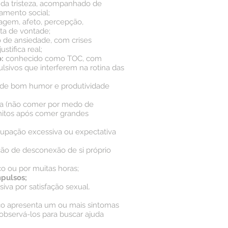
da tristeza, acompanhado de
amento social;
uagem, afeto, percepção,
lta de vontade;
 de ansiedade, com crises
stifica real;
:
conhecido como TOC, com
sivos que interferem na rotina das
s de bom humor e produtividade
a (não comer por medo de
mitos após comer grandes
upação excessiva ou expectativa
ão de desconexão de si próprio
o ou por muitas horas;
mpulsos;
iva por satisfação sexual.
ico apresenta um ou mais sintomas
 observá-los para buscar ajuda