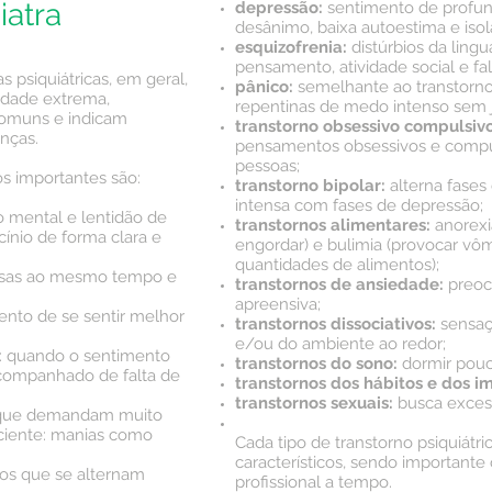
iatra
depressão:
sentimento de profun
desânimo, baixa autoestima e isol
esquizofrenia:
distúrbios da ling
pensamento, atividade social e fa
 psiquiátricas, em geral,
pânico:
semelhante ao transtorno
edade extrema,
repentinas de medo intenso sem ju
 comuns e indicam
transtorno obsessivo compulsivo
nças.
pensamentos obsessivos e compul
pessoas;
os importantes são:
transtorno bipolar:
alterna fase
intensa com fases de depressão;
ão mental e lentidão de
transtornos alimentares:
anorexi
ínio de forma clara e
engordar) e bulimia (provocar vô
quantidades de alimentos);
coisas ao mesmo tempo e
transtornos de
ansiedade
:
preoc
apreensiva;
ento de se sentir melhor
transtornos dissociativos:
sensaç
e/ou do ambiente ao redor;
a: quando o sentimento
transtornos do sono:
dormir pouc
companhado de falta de
transtornos dos hábitos e dos i
transtornos sexuais:
busca excess
s que demandam muito
aciente: manias como
Cada tipo de transtorno psiquiátr
característicos, sendo importante
os que se alternam
profissional a tempo.