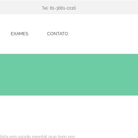
Tel: 81-3661-0116
EXAMES
CONTATO
alista em saúde mental que tem por