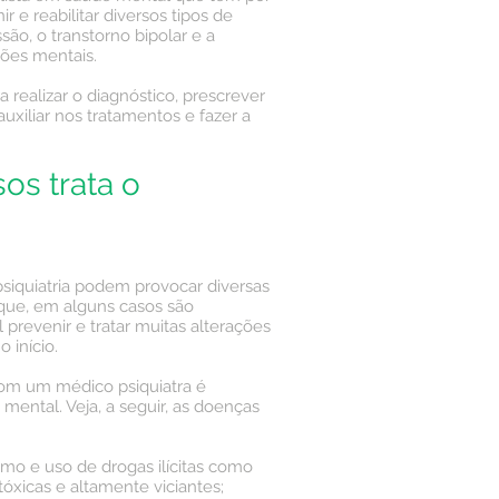
nir e reabilitar diversos tipos de
ssão
, o transtorno bipolar e a
ções mentais.
a realizar o diagnóstico, prescrever
uxiliar nos tratamentos e fazer a
os trata o
siquiatria podem provocar diversas
 que, em alguns casos são
el prevenir e tratar muitas alterações
 início.
com um médico psiquiatra é
ental. Veja, a seguir, as doenças
smo e uso de drogas ilícitas como
tóxicas e altamente viciantes;