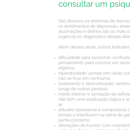
consultar um psiqu
São diversos os sintomas de doenças
os sentimentos de depressão, ansi
alucinações e delírios são os mais
urgência no diagnóstico dessas doe
Além desses sinais, outros indicativ
dificuldade para raciocinar: confus
pensamento para concluir um racioc
objetiva;
hiperatividade: pensar em várias 
não se fixar em nenhuma;
isolamento e desmotivação: sentim
longe de outras pessoas;
medo intenso e sensação de asfixi
não tem uma explicação lógica e a
ar;
atitudes obsessivas e compulsiva
tempo e interferem na rotina do p
perfeccionismo;
alterações de humor: com moment