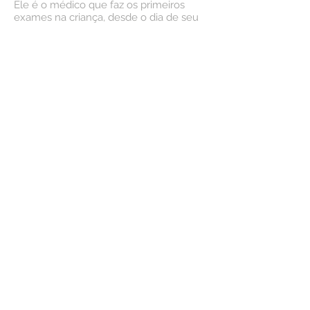
Ele é o médico que faz os primeiros
exames na criança, desde o dia de seu
nascimento, como o teste do pezinho,
dos olhinhos e outros ligados ao estado
de saúde inicial dos bebês. Entre os
principais exames realizados, estão a
medição de estatura e peso,
rastreamento sensorial de visão e
audição, avaliação comportamental e
psicossocial e exames físicos em geral.
Ainda, em conjunto aos exames de
rotina, que devem acontecer logo na
primeira semana de nascimento, o
pediatra também acompanha a pressão
arterial e saúde bucal, com dicas e
orientações aos pais sobre o
desenvolvimento saudável da criança e
do adolescente.
Marque sua consulta