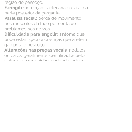
região do pescoço.
Faringite:
infecção bacteriana ou viral na
parte posterior da garganta.
Paralisia facial:
perda de movimento
nos músculos da face por conta de
problemas nos nervos.
Dificuldade para engolir:
sintoma que
pode estar ligado a doenças que afetem
garganta e pescoço.
Alterações nas pregas vocais:
nódulos
ou calos, geralmente identificados pelo
sintoma da rouquidão, podendo indicar
problemas relacionados.
Labirintite e distúrbios do
labirinto:
podendo causar sintomas de
tontura, náuseas, zumbidos no ouvido e,
até mesmo, diminuição na audição.
Outras situações:
envolvendo câncer
nas cordas vocais, câncer da laringe,
pólipos nasais, distúrbios do sono,
perfuração do tímpano, tumores
cervicais benignos e malignos, dentre
outras.
Como é possível perceber, existem