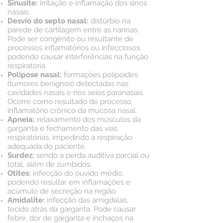
Sinusite:
irritação e inflamação dos sinos
nasais.
Desvio do septo nasal:
distúrbio na
parede de cartilagem entre as narinas.
Pode ser congênito ou resultante de
processos inflamatórios ou infecciosos,
podendo causar interferências na função
respiratória.
Polipose nasal:
formações polipoides
(tumores benignos) detectadas nas
cavidades nasais e nos seios paranasais.
Ocorre como resultado de processo
inflamatório crônico da mucosa nasal.
Apneia:
relaxamento dos músculos da
garganta e fechamento das vias
respiratórias, impedindo a respiração
adequada do paciente.
Surdez:
sendo a perda auditiva parcial ou
total, além de zumbidos.
Otites:
infecção do ouvido médio,
podendo resultar em inflamações e
acúmulo de secreção na região.
Amidalite:
infecção das amígdalas,
tecido atrás da garganta. Pode causar
febre, dor de garganta e inchaços na