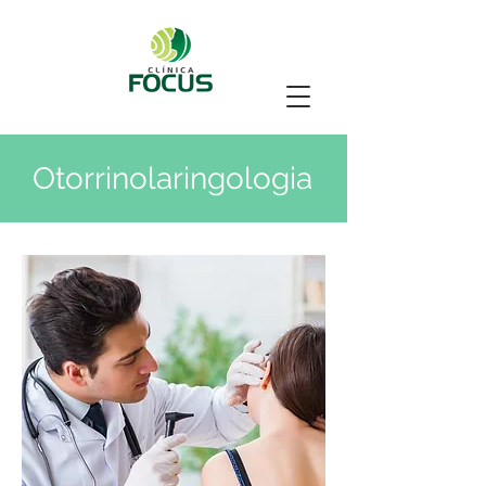
Otorrinolaringologia